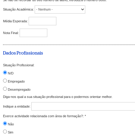
click the
Update
button
every time you want to u
Situação Académica:
Média Esperada:
Nota Final:
Dados Profissionais
Situação Profissional:
N/D
Empregado
Desempregado
Diga-nos qual a sua situação profissional para o podermos orientar melhor.
Indique a entidade:
Exerce actividade relacionada com área de formação?:
*
Não
Sim