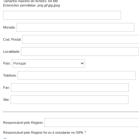
Tamanho máximo do ficheiro:
64 MB
Extensões permitidas:
png gif jpg jpeg
Morada:
Cod. Postal:
Localidade:
País:
Telefone:
Fax:
Site:
Responsável pelo Registo:
Responsável pelo Registo foi ou é estudante no ISPA:
*