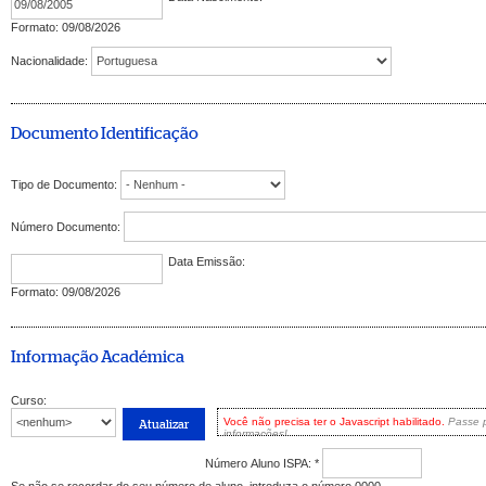
Formato: 09/08/2026
Nacionalidade:
Documento Identificação
Tipo de Documento:
Número Documento:
Data Emissão:
Formato: 09/08/2026
Informação Académica
Curso:
Você não precisa ter o Javascript habilitado.
Passe 
informações!
Mas não se preocupe: você ainda pode 
Você tem duas opções:
enable Javascript
in your browser and then refre
Número Aluno ISPA:
*
much enhanced experience.
Se não se recordar do seu número de aluno, introduza o número 0000.