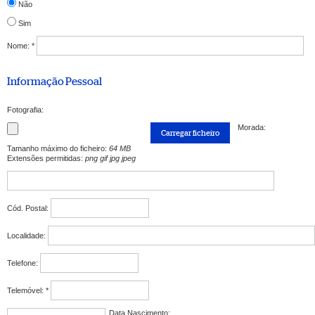
Não
Sim
Nome:
*
Informação Pessoal
Fotografia:
Morada:
Tamanho máximo do ficheiro:
64 MB
Extensões permitidas:
png gif jpg jpeg
Cód. Postal:
Localidade:
Telefone:
Telemóvel:
*
Data Nascimento: